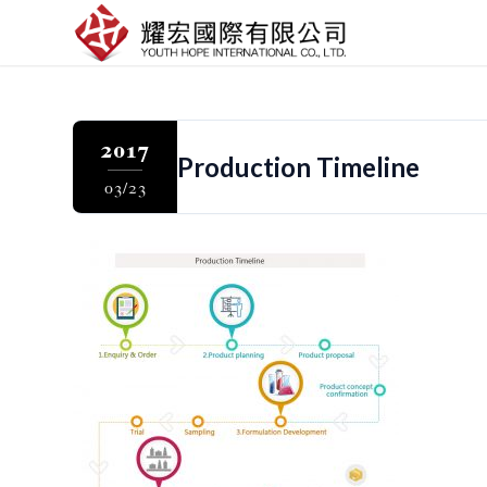
2017
Production Timeline
03/23