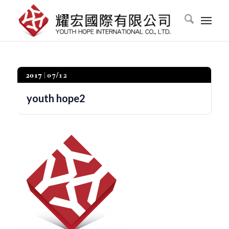
2017
07/12
youth hope2