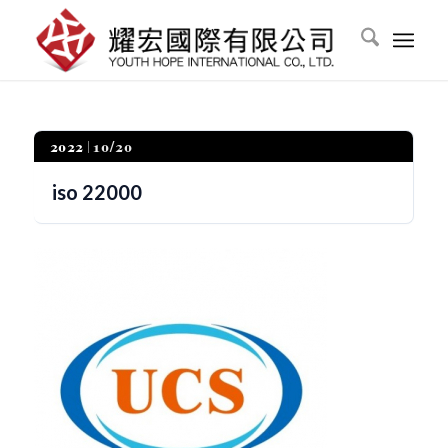
2022
10/20
iso 22000