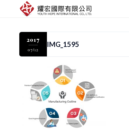
2017
IMG_1595
07/12