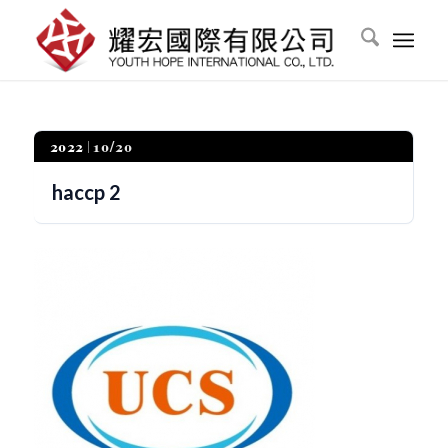
2022
10/20
haccp 2