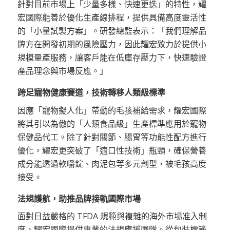
針對目前市場上「少量多樣、快速更迭」的特性，耀
宏國際能善於優化生產線排程，提供具備高度靈活性
的「小量試製方案」。研發總監表示：「我們理解品
牌方在開發初期的風險壓力，因此耀宏致力於提供小
規模量產服務，讓客戶能在低庫存壓力下，快速驗證
產品理念與市場反應。」
跨足寵物健康賽道，技術轉移人類級標準
因應「寵物擬人化」帶動的毛孩補給需求，耀宏國際
將其引以為傲的「人類食品級」生產標準應用於寵物
保健品代工。除了針對關節、腸胃等功能性配方進行
優化，耀宏更突破了「適口性技術」瓶頸，確保營養
成分能透過軟嚼錠、肉泥包等多元劑型，被毛孩高度
接受。
法規護航，助推品牌接軌國際市場
面對日益嚴格的 TFDA 規範與複雜的海外市場准入制
度，耀宏國際提供專業的法規應援團隊。從包裝標籤