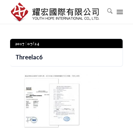
2017
07/24
Threelac6