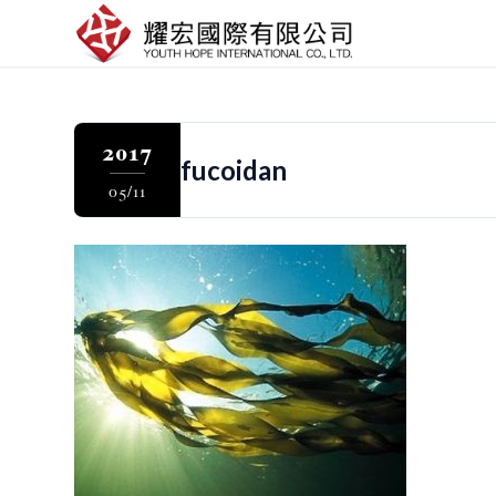
2017
fucoidan
05/11