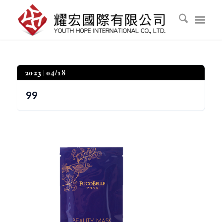
2023
04/18
99