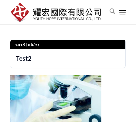
2018
06/21
Test2