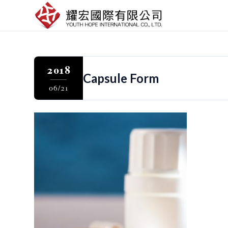
2018
Capsule Form
06/21